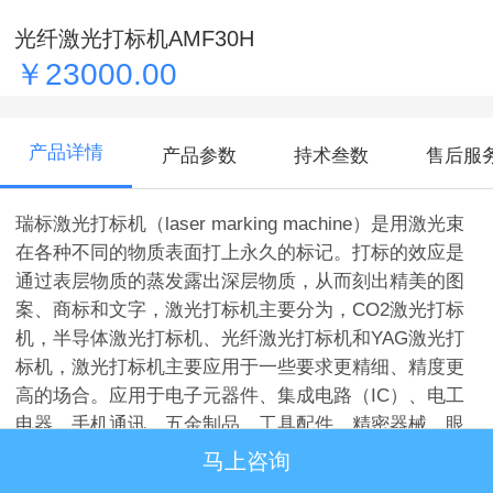
光纤激光打标机AMF30H
￥23000.00
产品详情
产品参数
持术叁数
售后服
瑞标激光打标机（laser marking machine）是用激光束
在各种不同的物质表面打上永久的标记。打标的效应是
通过表层物质的蒸发露出深层物质，从而刻出精美的图
案、商标和文字，激光打标机主要分为，CO2激光打标
机，半导体激光打标机、光纤激光打标机和YAG激光打
标机，激光打标机主要应用于一些要求更精细、精度更
高的场合。应用于电子元器件、集成电路（IC）、电工
电器、手机通讯、五金制品、工具配件、精密器械、眼
镜钟表、首饰饰品、汽车配件、塑胶按键、建材、PVC
马上咨询
管材。1.瑞标激光采用光纤激光器，寿命可达10万小